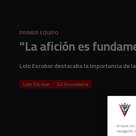
Skip to main content
PRIMER EQUIPO
"La afición es fundam
Lolo Escobar destacaba la importancia de la
Lolo Escobar
SD Amorebieta
Al hacer cli
navegación d