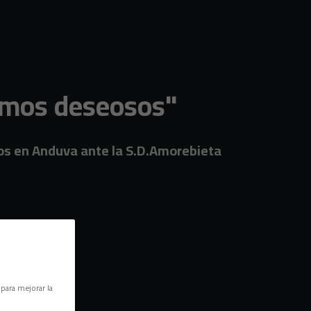
tamos deseosos"
uyos en Anduva ante la S.D.Amorebieta
 para mejorar la