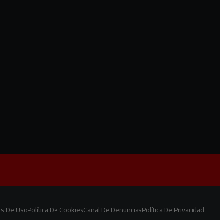
es De Uso
Política De Cookies
Canal De Denuncias
Política De Privacidad