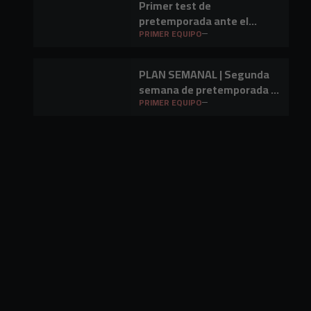
Primer test de
pretemporada ante el
Barakaldo CF
PRIMER EQUIPO
PLAN SEMANAL | Segunda
semana de pretemporada y
primer amistoso a la vista
PRIMER EQUIPO