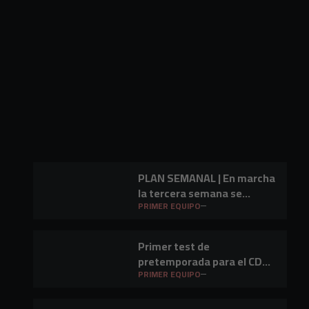
PLAN SEMANAL | En marcha
la tercera semana se
preparación
PRIMER EQUIPO
Primer test de
pretemporada para el CD
Mirandés en Lasesarre
PRIMER EQUIPO