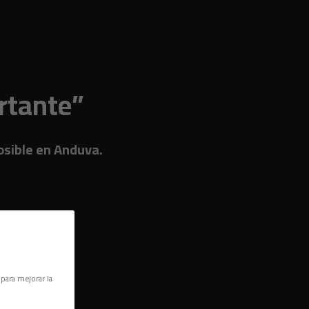
rtante”
osible en Anduva.
 para mejorar la