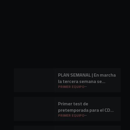
PLAN SEMANAL | En marcha
la tercera semana se
preparación
PRIMER EQUIPO
Primer test de
pretemporada para el CD
Mirandés en Lasesarre
PRIMER EQUIPO