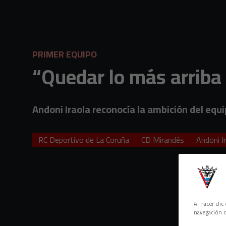
Skip to main content
PRIMER EQUIPO
“Quedar lo más arriba
Andoni Iraola reconocía la ambición del equ
RC Deportivo de La Coruña
CD Mirandés
Andoni I
Al hacer cli
navegación d