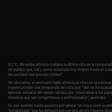
El C.D. Mirandés afronta mañana la última cita de la temporad
sin público que, tal y como reconocía hoy Andoni Iraola en sal
los partidos son pseudo-fútbol".
No obstante, el vestuario rojillo afronta la cita con la motiva
manera posible una temporada de nota que "aún no ha acabado"
ejercicio semanal del cuerpo técnico por
“mentalizar a los ju
tenemos que ser competitivos y profesionales”, apuntaba.
En ese sentido Iraola apuesta por alinear "el mejor once posib
"enrabietado" que ha demostrado ser uno de los mejores bloqu