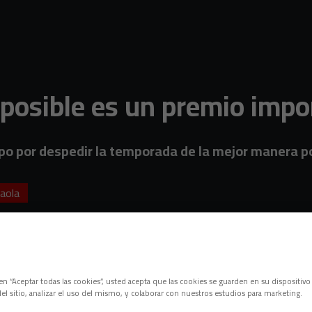
 posible es un premio impo
ipo por despedir la temporada de la mejor manera p
raola
c en “Aceptar todas las cookies”, usted acepta que las cookies se guarden en su dispositivo
el sitio, analizar el uso del mismo, y colaborar con nuestros estudios para marketing.