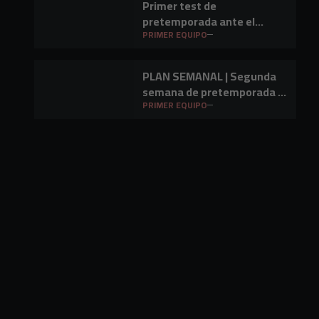
Primer test de
pretemporada ante el
Barakaldo CF
PRIMER EQUIPO
PLAN SEMANAL | Segunda
semana de pretemporada y
primer amistoso a la vista
PRIMER EQUIPO