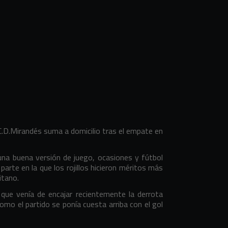
C.D.Mirandés suma a domicilio tras el empate en
 una buena versión de juego, ocasiones y fútbol
arte en la que los rojillos hicieron méritos más
itano.
que venía de encajar recientemente la derrota
omo el partido se ponía cuesta arriba con el gol