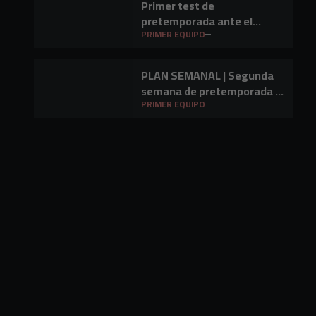
Primer test de
pretemporada ante el
Barakaldo CF
PRIMER EQUIPO
PLAN SEMANAL | Segunda
semana de pretemporada y
primer amistoso a la vista
PRIMER EQUIPO