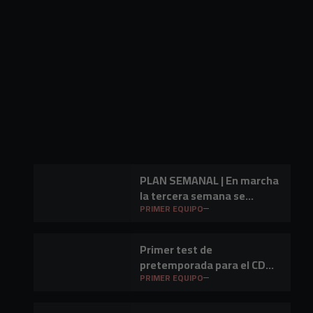
PLAN SEMANAL | En marcha
la tercera semana se
preparación
PRIMER EQUIPO
Primer test de
pretemporada para el CD
Mirandés en Lasesarre
PRIMER EQUIPO