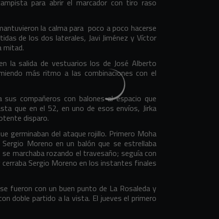
ocampista para abrir el marcador con tiro raso
e mantuvieron la calma para poco a poco hacerse
idas de los dos laterales, Javi Jiménez y Víctor
a mitad.
 en la salida de vestuarios los de José Alberto
imiendo más ritmo a las combinaciones con el
 a sus compañeros con balones al espacio que
asta que en el 52, en uno de esos envíos, Jirka
potente disparo.
s que germinaban del ataque rojillo. Primero Moha
s Sergio Moreno en un balón que se estrellaba
e se marchaba rozando el travesaño; seguía con
y cerraba Sergio Moreno en los instantes finales
e se fueron con un buen punto de La Rosaleda y
 doble partido a la vista. El jueves el primero