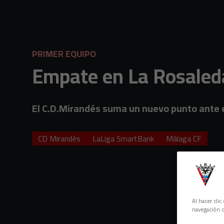
Skip to main content
PRIMER EQUIPO
Empate en La Rosaleda 
El C.D.Mirandés suma un nuevo punto ante el
CD Mirandés
LaLiga SmartBank
Málaga CF
Al hacer cli
navegación d