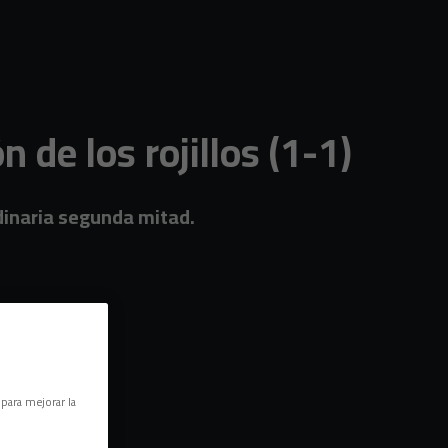
de los rojillos (1-1)
rdinaria segunda mitad.
 para mejorar la