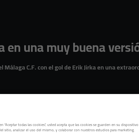
en una muy buena versión 
 Málaga C.F. con el gol de Erik Jirka en una extrao
c en “Aceptar todas las cookies”, usted acepta que las cookies se guarden en su dispositivo
el sitio, analizar el uso del mismo, y colaborar con nuestros estudios para marketing.