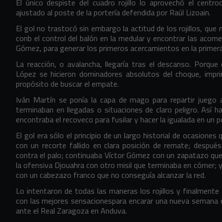
El único despiste del cuadro rojillo lo aprovechó el centr
ajustado al poste de la portería defendida por Raúl Lizoain.
El gol no trastocó sin embargo la actitud de los rojillos, qu
conb el control del balón en la medular y encontrar las acomet
Gómez, para generar los primeros acercamientos en la primer
La reacción, o avalancha, llegaría tras el descanso. Porque
López se hicieron dominadores absolutos del choque, impr
propósito de buscar el empate.
Iván Martín se ponía la capa de mago para repartir juego
terminaban en llegadas o situaciones de claro peligro. Así h
encontraba el recoveco para fusilar y hacer la igualada en un 
El gol era sólo el principio de un largo historial de ocasione
con un recorte fallido en clara posición de remate; despué
contra el palo; continuaba Víctor Gómez con un zapatazo qu
la ofensiva Djouahra con otro misil que terminaba en córner; 
con un cabezazo franco que no conseguía alcanzar la red.
Lo intentaron de todas las maneras los rojillos y finalment
con las mejores sensacionespara encarar una nueva semana con
ante el Real Zaragoza en Anduva.