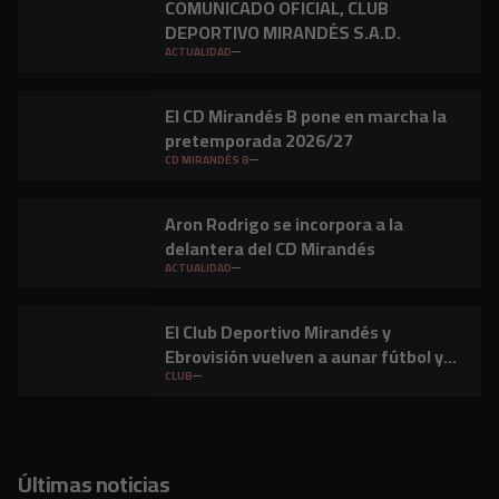
COMUNICADO OFICIAL, CLUB
DEPORTIVO MIRANDÉS S.A.D.
ACTUALIDAD
El CD Mirandés B pone en marcha la
pretemporada 2026/27
CD MIRANDÉS B
Aron Rodrigo se incorpora a la
delantera del CD Mirandés
ACTUALIDAD
El Club Deportivo Mirandés y
Ebrovisión vuelven a aunar fútbol y
música en Miranda de Ebro
CLUB
Últimas noticias